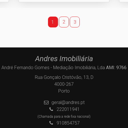
2
1
3
Andres Imobiliária
André Fernando Gomes - Mediação Imobiliária, Lda
AMI: 9766
Rua Gonçalo Cristóvão, 13, D
4000-267
Porto
geral@andres.pt
222011941
(Chamada para a rede fixa nacional)
910854757