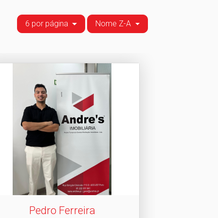
6 por página
Nome Z-A
Pedro Ferreira