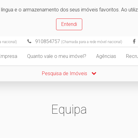
e língua e o armazenamento dos seus imóveis favoritos. Ao utili
Entendi
910854757
a nacional)
(Chamada para a rede móvel nacional)
Empresa
Quanto vale o meu imóvel?
Agências
Recr
Pesquisa de Imóveis
Equipa