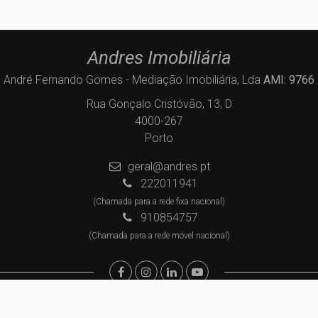
Andres Imobiliária
André Fernando Gomes - Mediação Imobiliária, Lda
AMI: 9766
Rua Gonçalo Cristóvão, 13, D
4000-267
Porto
geral@andres.pt
222011941
(Chamada para a rede fixa nacional)
910854757
(Chamada para a rede móvel nacional)
Centros de Resolução de Litígios