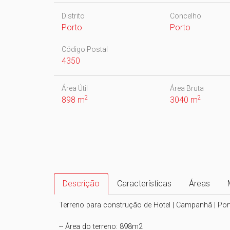
Distrito
Concelho
Porto
Porto
Código Postal
4350
Área Útil
Área Bruta
2
2
898 m
3040 m
Descrição
Características
Áreas
Terreno para construção de Hotel | Campanhã | Port
-- Área do terreno: 898m2
