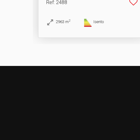
Ref
: 2488
2
2963
m
Isento