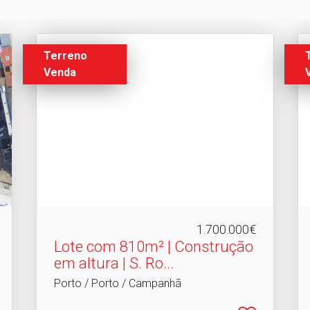
Terreno
Venda
1.700.000€
Lote com 810m² | Construção
em altura | S.​ Ro...
Porto / Porto / Campanhã