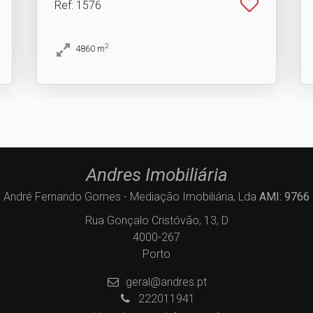
Ref
: 1576
2
4860
m
Andres Imobiliária
André Fernando Gomes - Mediação Imobiliária, Lda
AMI: 9766
Rua Gonçalo Cristóvão, 13, D
4000-267
Porto
geral@andres.pt
222011941