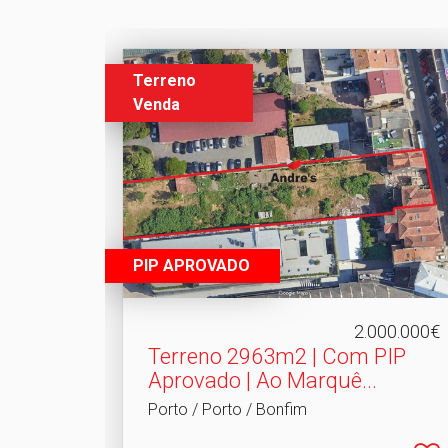
Terreno
Venda
PIP APROVADO
2.000.000€
Terreno 2963m2 | Com PIP
Aprovado | Ao Marquê.​..
Porto / Porto / Bonfim