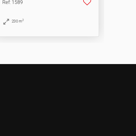
Ref
: 1589
2
230
m