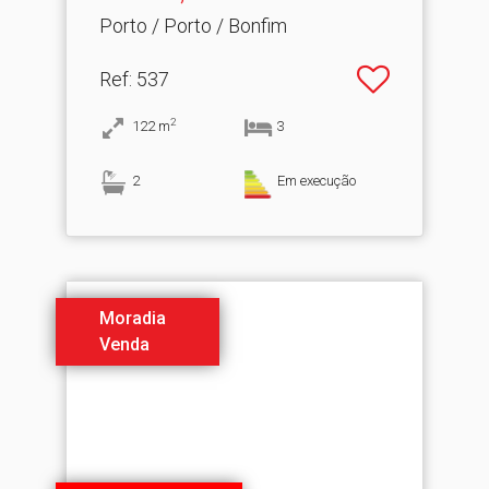
Porto / Porto / Bonfim
Ref
: 537
2
122
m
3
2
Em execução
Moradia
Venda