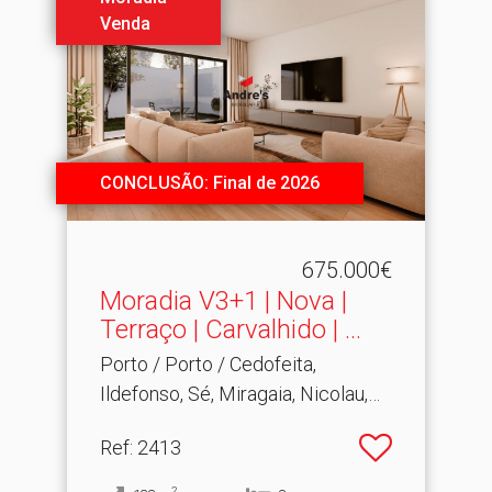
Venda
CONCLUSÃO: Final de 2026
675.000€
Moradia V3+1 | Nova |
Terraço | Carvalhido | .​..
Porto / Porto / Cedofeita,
Ildefonso, Sé, Miragaia, Nicolau,
Vitória
Ref
: 2413
2