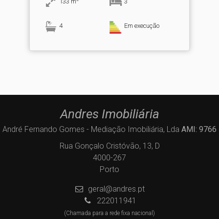
133
m
3
4
Em execução
Andres Imobiliária
André Fernando Gomes - Mediação Imobiliária, Lda
AMI: 9766
Rua Gonçalo Cristóvão, 13, D
4000-267
Porto
geral@andres.pt
222011941
(Chamada para a rede fixa nacional)