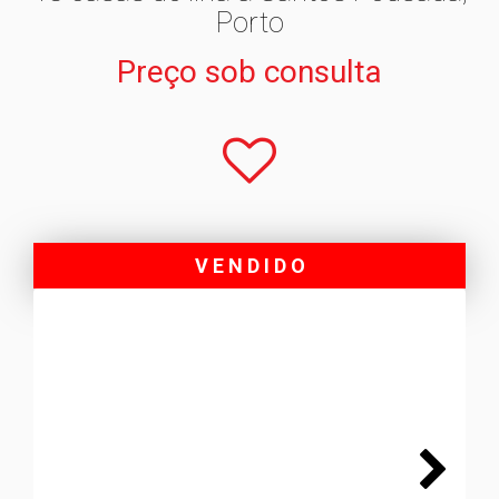
Porto
Preço sob consulta
V E N D I D O