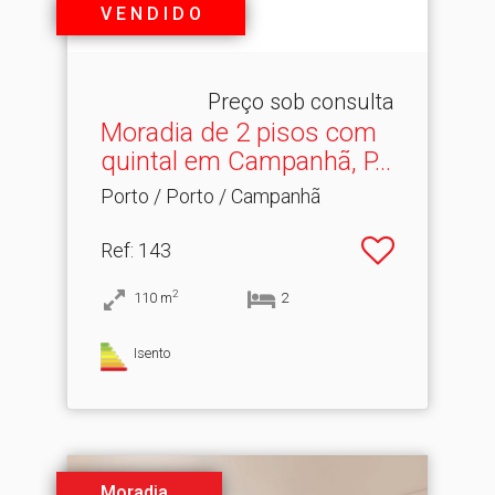
V E N D I D O
Preço sob consulta
Moradia de 2 pisos com
quintal em Campanhã, P.​..
Porto / Porto / Campanhã
Ref
: 143
2
110
m
2
Isento
Moradia