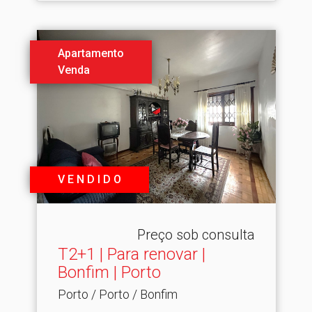
Apartamento
Venda
V E N D I D O
Preço sob consulta
T2+1 | Para renovar |
Bonfim | Porto
Porto / Porto / Bonfim