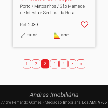
Porto / Matosinhos / São Mamede
de Infesta e Senhora da Hora
Ref
: 2030
2
283
m
Isento
2
3
4
5
1
Andres Imobiliária
André Fernando Gomes - Mediação Imobiliária, Lda
AMI: 9766