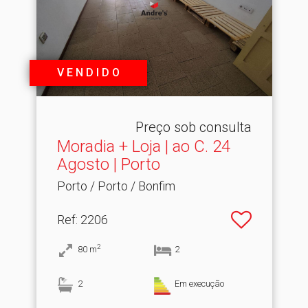
V E N D I D O
Preço sob consulta
Moradia + Loja | ao C.​ 24
Agosto | Porto
Porto / Porto / Bonfim
Ref
: 2206
2
80
m
2
2
Em execução