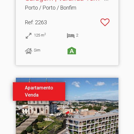
Bon...
Porto / Porto / Bonfim
Ref
: 2263
2
125
m
2
Sim
Apartamento
Venda