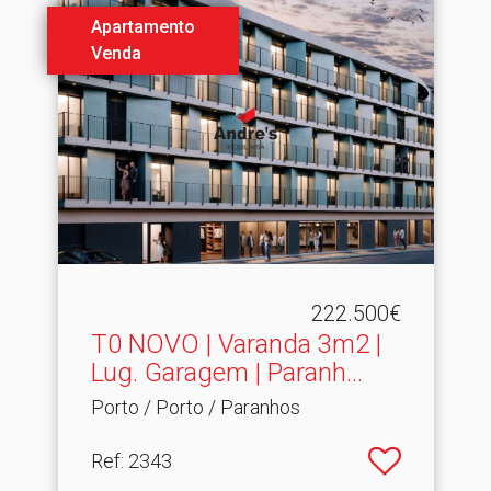
Apartamento
Venda
222.500€
T0 NOVO | Varanda 3m2 |
Lug.​ Garagem | Paranh...
Porto / Porto / Paranhos
Ref
: 2343