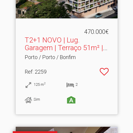
470.000€
T2+1 NOVO | Lug.​
Garagem | Terraço 51m² |
Bon...
Porto / Porto / Bonfim
Ref
: 2259
2
125
m
2
Sim