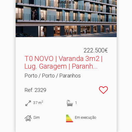
222.500€
T0 NOVO | Varanda 3m2 |
Lug.​ Garagem | Paranh...
Porto / Porto / Paranhos
Ref
: 2329
2
37
m
1
Sim
Em execução