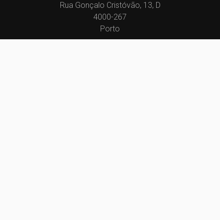
Rua Gonçalo Cristóvão, 13, D
4000-267
Porto
geral@andres.pt
222011941
(Chamada para a rede fixa nacional)
910854757
(Chamada para a rede móvel nacional)
Centros de Resolução de Litígios
Política de Privacidade
Livro de Reclamações