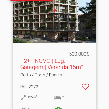
500.000€
T2+1 NOVO | Lug.​
Garagem | Varanda 15m² |
Bon...
Porto / Porto / Bonfim
Ref
: 2272
2
125
m
2