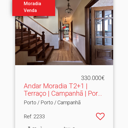
Moradia
Venda
330.000€
Andar Moradia T2+1 |
Terraço | Campanhã | Por.​..
Porto / Porto / Campanhã
Ref
: 2233
2