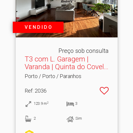
V E N D I D O
Preço sob consulta
T3 com L.​ Garagem |
Varanda | Quinta do Covel...
Porto / Porto / Paranhos
Ref
: 2036
2
123.9
m
3
2
Sim