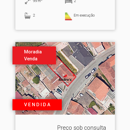
99
m
2
2
Em execução
Moradia
Venda
V E N D I D A
Preço sob consulta