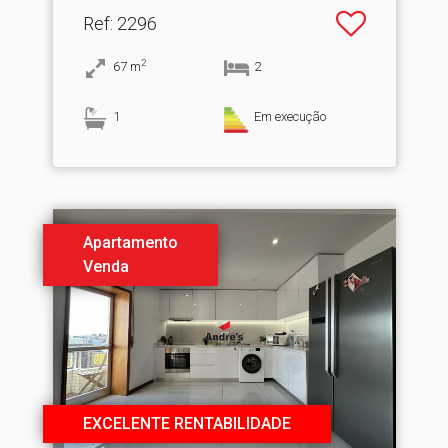
Ref
: 2296
2
67
m
2
1
Em execução
Apartamento
Venda
EXCELENTE RENTABILIDADE