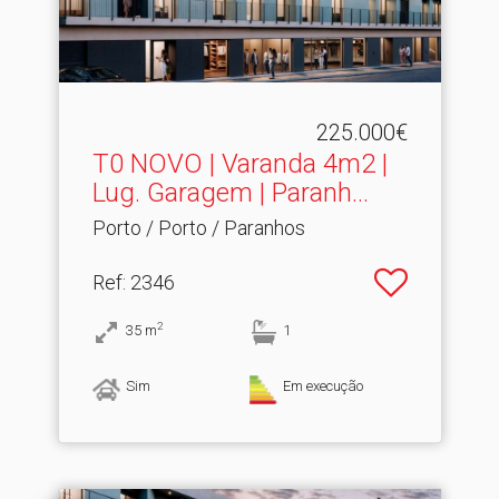
225.000€
T0 NOVO | Varanda 4m2 |
Lug.​ Garagem | Paranh...
Porto / Porto / Paranhos
Ref
: 2346
2
35
m
1
Sim
Em execução