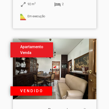
2
92
m
2
Em execução
Apartamento
Venda
V E N D I D O