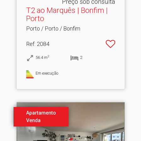
Preço sob consulta
T2 ao Marquês | Bonfim |
Porto
Porto / Porto / Bonfim
Ref
: 2084
2
56.4
m
2
Em execução
Apartamento
Venda