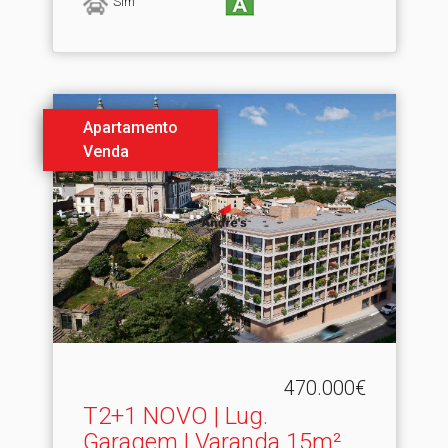
Sim
Apartamento
Venda
470.000€
T2+1 NOVO | Lug.​
Garagem | Varanda 15m² |