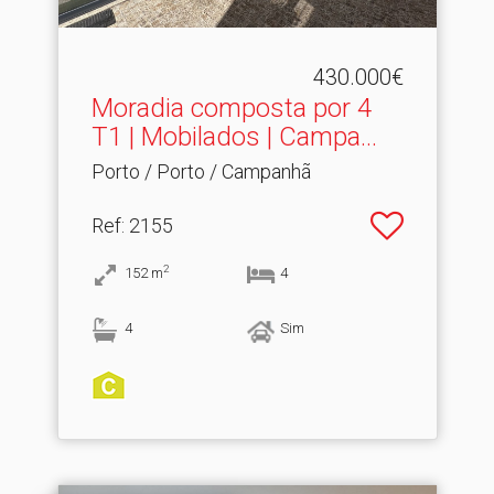
430.000€
Moradia composta por 4
T1 | Mobilados | Campa.​..
Porto / Porto / Campanhã
Ref
: 2155
2
152
m
4
4
Sim