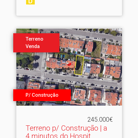
Terreno
Venda
P/ Construção
245.000€
Terreno p/ Construção | a
4 minutos do Hospit.​..