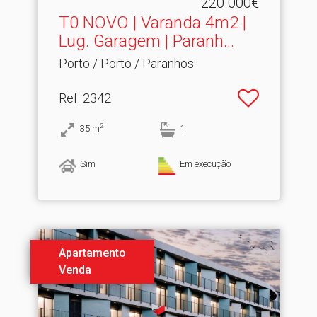
220.000€
T0 NOVO | Varanda 4m2 |
Lug.​ Garagem | Paranh...
Porto / Porto / Paranhos
Ref
: 2342
2
35
m
1
Sim
Em execução
Apartamento
Venda