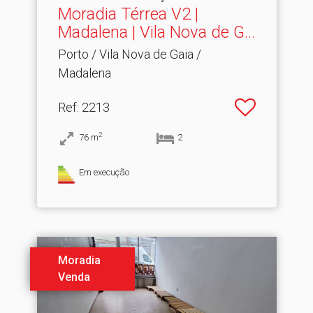
Moradia Térrea V2 |
Madalena | Vila Nova de G.​..
Porto / Vila Nova de Gaia /
Madalena
Ref
: 2213
2
76
m
2
Em execução
Moradia
Venda