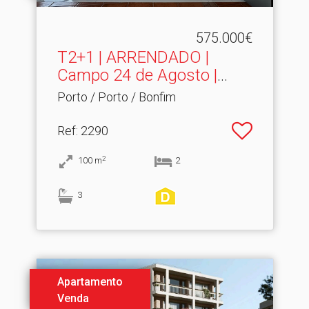
575.000€
T2+1 | ARRENDADO |
Campo 24 de Agosto |
Porto
Porto / Porto / Bonfim
Ref
: 2290
2
100
m
2
3
Apartamento
Venda