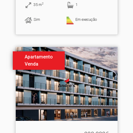
2
35
m
1
Sim
Em execução
Apartamento
Venda